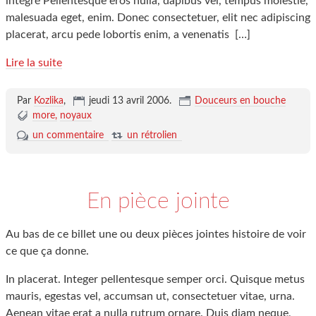
intégré Pellentesque eros nulla, dapibus vel, tempus molestie,
malesuada eget, enim. Donec consectetuer, elit nec adipiscing
placerat, arcu pede lobortis enim, a venenatis
[…]
Lire la suite
Par
Kozlika
,
jeudi 13 avril 2006
.
Douceurs en bouche
more
noyaux
un commentaire
un rétrolien
En pièce jointe
Au bas de ce billet une ou deux pièces jointes histoire de voir
ce que ça donne.
In placerat. Integer pellentesque semper orci. Quisque metus
mauris, egestas vel, accumsan ut, consectetuer vitae, urna.
Aenean vitae erat a nulla rutrum ornare. Duis diam neque,