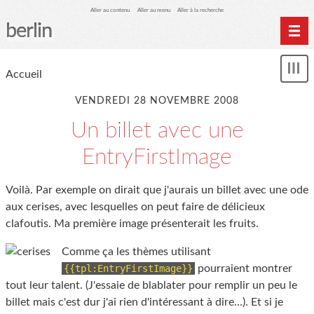
Aller au contenu
Aller au menu
Aller à la recherche
berlin
Accueil
Accueil
Affi
Archives
le
me
VENDREDI 28 NOVEMBRE 2008
À propos
Un billet avec une
EntryFirstImage
Voilà. Par exemple on dirait que j'aurais un billet avec une ode
aux cerises, avec lesquelles on peut faire de délicieux
clafoutis. Ma première image présenterait les fruits.
Comme ça les thèmes utilisant
{{tpl:EntryFirstImage}}
pourraient montrer
tout leur talent. (J'essaie de blablater pour remplir un peu le
billet mais c'est dur j'ai rien d'intéressant à dire…). Et si je