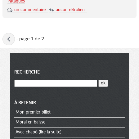
Pataquès
un commentaire
aucun rétrolien
Page
-
page 1 de 2
active
Menu
RECHERCHE
À RETENIR
Mon premier billet
Moral en baisse
Avec chapô (lire la suite)